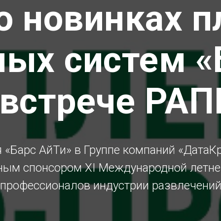
о новинках 
ных систем «
 встрече РАП
 «Барс АйТи» в Группе компаний «ДатаКр
ным спонсором XI Международной летне
профессионалов индустрии развлечени