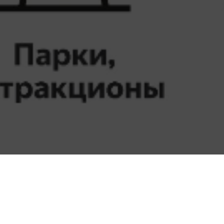
и» выступила
рофессионалов