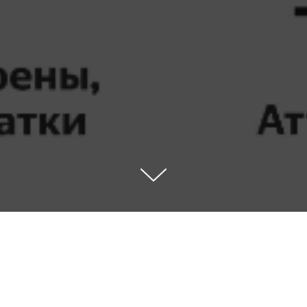
 «ДатаКрат», куда входит компания «Барс АйТ
онсором XI Международной летней встречи п