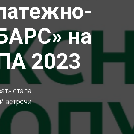
платежно-
БАРС» на
ПА 2023
ат» стала
й встречи
й