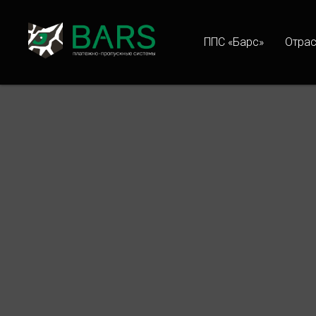
ППС «Барс»
Отра