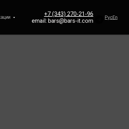
+7 (343) 270-21-96
кации
Рус
En
email:
bars@bars-it.com