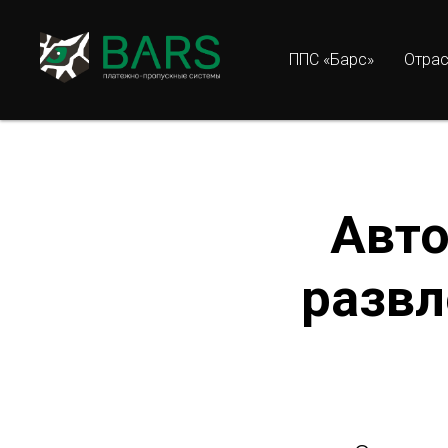
ППС «Барс»
Отра
Авто
развл