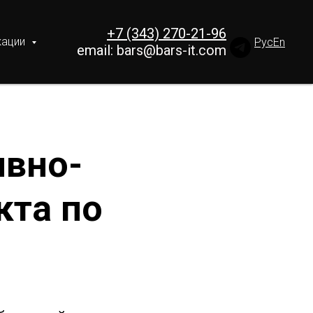
+7 (343) 270-21-96
кации
Рус
En
email:
bars@bars-it.com
ивно-
кта по