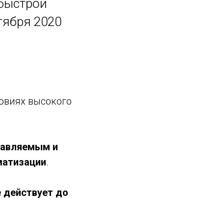
быстрой
тября 2020
ловиях высокого
равляемым и
матизации
.
 действует до