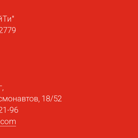
йТи"
2779
,
смонавтов, 18/52
21-96
t.com