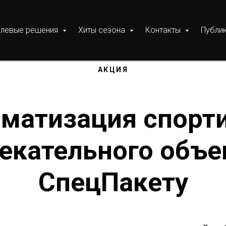
слевые решения
Хиты сезона
Контакты
Публи
АКЦИЯ
матизация спорт
екательного объе
СпецПакету