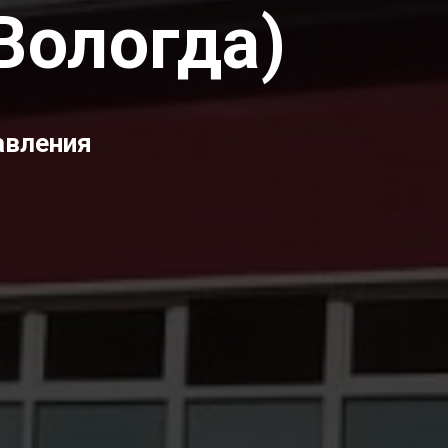
Вологда)
авления