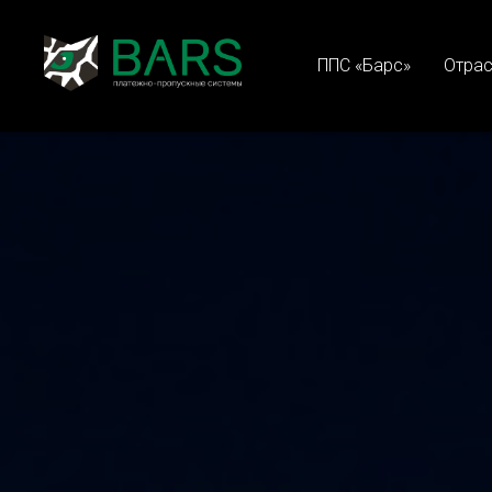
ППС «Барс»
Отра