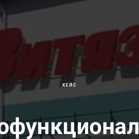
КЕЙС
офункциона