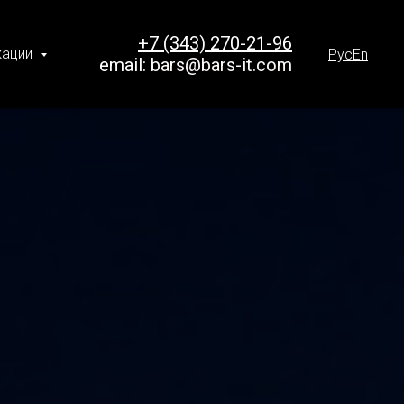
+7 (343) 270-21-96
кации
Рус
En
email:
bars@bars-it.com