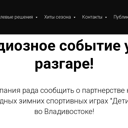
слевые решения
Хиты сезона
Контакты
Публи
диозное событие 
разгаре!
пания рада сообщить о партнерстве 
ных зимних спортивных играх "Дет
во Владивостоке!