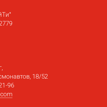
йТи"
2779
,
смонавтов, 18/52
21-96
t.com