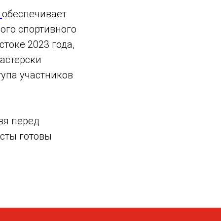
"
обеспечивает
ого спортивного
токе 2023 года,
мастерски
тупа участников
вя перед
сты готовы