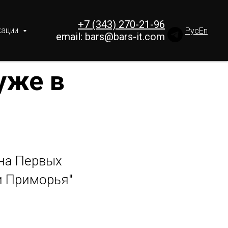
+7 (343) 270-21-96
кации
Рус
En
email:
bars@bars-it.com
уже в
на Первых
и Приморья"