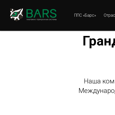
ППС «Барс»
Отра
Гран
Наша ком
Международ